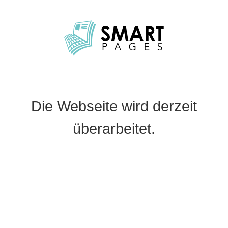
Skip
to
main
content
or
navigation
Die Webseite wird derzeit
überarbeitet.